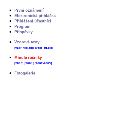
První oznámení
Elektronická přihláška
Přihlášení účastníci
Program
Příspěvky
Vzorové texty:
[vzor_tex.zip]
[vzor_rtf.zip]
Minulé ročníky
[2005]
[2004]
[2002-2003]
Fotogalerie