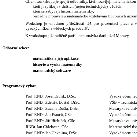
Cílem workshopu je spojit odborníky, kteří rozvíjejí matematickou t
·
kteří ji aplikují v dalších (nejen technických)
vědách,
·
kteří se zabývají historií matematiky,
·
případně promýšlejí matematické vzdělávání budoucích inžen
Workshop je vhodnou příležitostí též pro prezentaci prací a
vysokých škol a vědeckých pracovišť.
K workshopu již tradičně patří i ochutnávka darů jižní Moravy.
Odborné sekce:
·
matematika a její aplikace
·
historie a výuka matematiky
·
matematický software
Programový výbor
Prof. RNDr. Josef Diblík, DrSc.
Vysoké učení te
Prof. RNDr. Zdeněk Dostál, DrSc.
VŠB – Technická
Prof. RNDr. Zuzana Došlá, DrSc.
Masarykova univ
Prof. RNDr. Jan Franců, CSc.
Vysoké učení te
Prof. RNDr. Jiří Hřebíček, CSc.
Masarykova univ
RNDr. Jan Chleboun, CSc.
Matematický ús
Prof. RNDr. Jan Chvalina, DrSc.
Vysoké učení te