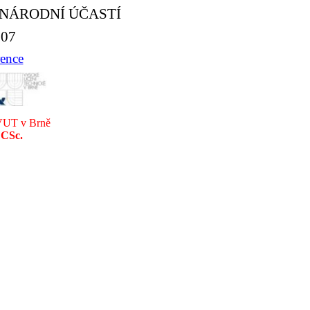
INÁRODNÍ ÚČASTÍ
007
rence
 VUT v Brně
 CSc.