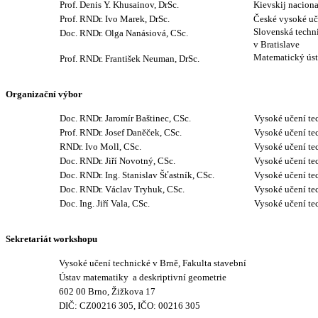
Prof. Denis Y. Khusainov, DrSc.
Kievskij naciona
Prof. RNDr. Ivo Marek, DrSc.
České vysoké uč
Slovenská techni
Doc. RNDr. Olga Nanásiová, CSc.
v Bratislave
Matematický ús
Prof. RNDr. František Neuman, DrSc.
Organizační výbor
Doc. RNDr. Jaromír Baštinec, CSc.
Vysoké učení te
Prof. RNDr. Josef Daněček, CSc.
Vysoké učení te
RNDr. Ivo Moll, CSc.
Vysoké učení te
Doc. RNDr. Jiří Novotný, CSc.
Vysoké učení te
Doc. RNDr. Ing. Stanislav Šťastník, CSc.
Vysoké učení te
Doc. RNDr. Václav Tryhuk, CSc.
Vysoké učení te
Doc. Ing. Jiří Vala, CSc.
Vysoké učení te
Sekretariát workshopu
Vysoké učení technické v Brně, Fakulta stavební
Ústav matematiky
a deskriptivní geometrie
602 00 Brno, Žižkova 17
DIČ: CZ00216 305, IČO: 00216 305