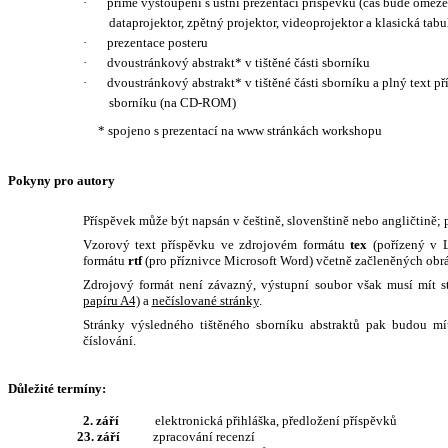
·
přímé vystoupení s ústní prezentací příspěvku (čas bude omezen
dataprojektor, zpětný projektor, videoprojektor a klasická tabu
·
prezentace posteru
·
dvoustránkový abstrakt
*
v tištěné části s
borníku
·
dvoustránkový abstrakt* v tištěné části sborníku a plný text př
sborníku (na CD-ROM)
* spojeno s prezentací na www stránkách workshopu
Pokyny pro autory
Příspěvek může být napsán v češtině, slovenštině nebo angličtině; p
Vzorový text příspěvku ve zdrojovém formátu
tex
(pořízený v 
formátu
rtf
(pro příznivce Microsoft Word) včetně začleněných obr
Zdrojový formát není závazný, výstupní soubor však musí mít s
papíru A4)
a
nečíslované stránky
.
Stránky výsledného tištěného sborníku abstraktů pak budou mí
číslování.
Důležité termíny:
2. září
elektronická přihláška, předložení příspěvků
23. září
zpracování recenzí