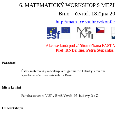
6. MATEMATICKÝ WORKSHOP S MEZ
Brno – čtvrtek 18.října 2
http://math.fce.vutbr.cz/konfe
Akce se koná pod záštitou děkana FAST
Prof. RNDr. Ing. Petra Štěpánka,
Pořadatel
Ústav matematiky a deskriptivní geometrie Fakulty stavební
Vysokého učení technického v Brně
Místo konání
Fakulta stavební VUT v Brně, Veveří
95, budovy D a Z
Cíl workshopu