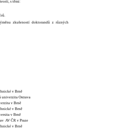
eorii, s těmi:
ýrů.
 výměnu zkušeností doktorandů z různých
chnické v Brně
 univerzita Ostrava
erzita v Brně
chnické v Brně
ersita v Brně
tav
AV ČR v Praze
chnické v Brně