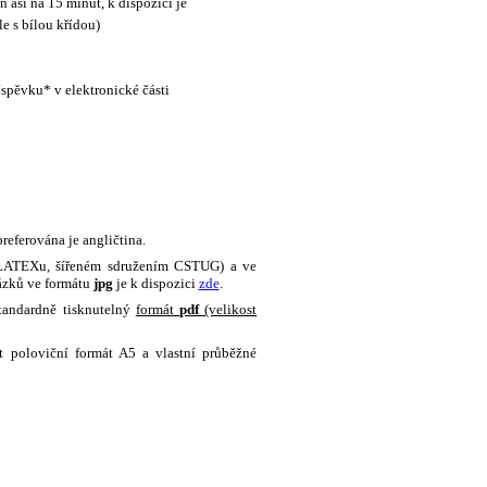
 asi na 15 minut, k dispozici je
le s bílou křídou)
íspěvku* v elektronické části
referována je angličtina.
LATEXu, šířeném sdružením CSTUG) a ve
ázků ve formátu
jpg
je k dispozici
zde
.
tandardně tisknutelný
formát
pdf
(velikost
t poloviční formát A5 a vlastní průběžné