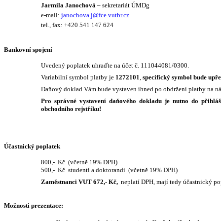
Jarmila Janochová
– sekretariát ÚMDg
e-mail:
janochova.j@fce.vutbr.cz
tel., fax: +420 541 147 624
Bankovní spojení
Uvedený poplatek uhraďte na účet č. 111044081/0300.
Variabilní symbol platby je
1272101
,
specifický symbol bude upře
Daňový doklad Vám bude vystaven ihned po obdržení platby na ná
Pro správné vystavení daňového dokladu je nutno do přihláš
obchodního rejstříku!
Účastnický poplatek
800,-
Kč
(včetně 19% DPH)
500,-
Kč
studenti a doktorandi
(včetně 19% DPH)
Zaměstnanci VUT
672,- Kč,
neplatí DPH, mají tedy účastnický pop
Možnosti prezentace: