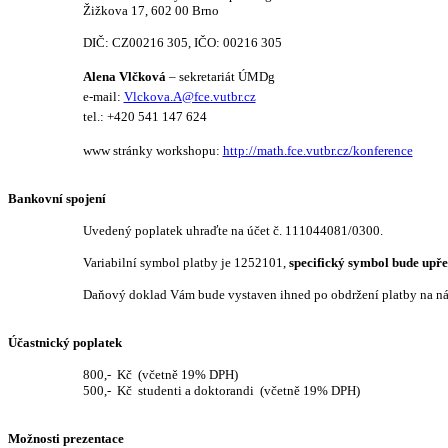
Žižkova 17, 602 00 Brno
DIČ: CZ00216 305, IČO: 00216 305
Alena Vlčková
– sekretariát ÚMDg
e-mail:
Vlckova.A@fce.vutbr.cz
tel.: +420 541 147 624
www stránky workshopu:
http://math.fce.vutbr.cz/konference
Bankovní spojení
Uvedený poplatek uhraďte na účet č. 111044081/0300.
Variabilní symbol platby je 1252101,
specifický symbol bude upře
Daňový doklad Vám bude vystaven ihned po obdržení platby na ná
Účastnický poplatek
800,-
Kč
(včetně 19% DPH)
500,-
Kč
studenti a doktorandi
(včetně 19% DPH)
Možnosti prezentace