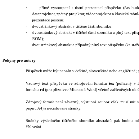
·
přímé vystoupení s ústní prezentací příspěvku (čas bud
dataprojektor, zpětný projektor, videoprojektor a klasická tabul
·
prezentace posteru;
·
dvoustránkový abstrakt v tištěné části s
borníku;
·
dvoustránkový abstrakt v tištěné části sborníku a plný text pří
ROM);
·
dvoustránkový abstrakt a případný plný text příspěvku (ke st
Pokyny pro autory
Příspěvek může být napsán v češtině, slovenštině nebo angličtině; p
Vzorový text příspěvku ve zdrojovém formátu
tex
(pořízený v 
formátu
rtf
(pro příznivce Microsoft Word) včetně začleněných obr
Zdrojový formát není závazný, výstupní soubor však musí mít s
papíru A4)
a
nečíslované stránky
.
Stránky výsledného tištěného sborníku abstraktů pak budou mí
číslování.