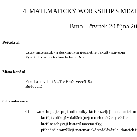
4. MATEMATICKÝ WORKSHOP S MEZ
Brno – čtvrtek 20.října 2
Pořadatel
Ústav matematiky a deskriptivní geometrie Fakulty stavební
Vysokého učení technického v Brně
Místo konání
Fakulta stavební VUT v Brně, Veveří
95
Budova D
Cíl konference
Cílem workshopu je spojit odborníky, kteří rozvíjejí matematickou t
·
kteří ji aplikují v dalších (nejen technických)
vědách,
·
kteří se zabývají historií matematiky,
·
případně promýšlejí matematické vzdělávání budoucích i