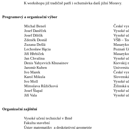
K workshopu již tradičně patří i ochutnávka darů jižní Moravy.
Programový a organizační výbor
Michal Beneš
České vys
Josef Daněček
Vysoké uč
Josef Diblík
Vysoké uč
Zdeněk Dostál
VŠB – Tec
Zuzana Došlá
Masarykov
Lechosław Hącia
Poznań Un
Jiří Hřebíček
Masarykov
Jan Chvalina
Vysoké uč
Denis Yahyevich Khusainov
Kievskij 
Jaromír Kuben
Universit
Ivo Marek
České vys
Karol Mikula
Slovenská
Ivo Moll
Vysoké uč
Miroslava Růžičková
Žilinská 
Josef Šlapal
Vysoké uč
Jiří Vala
Vysoké uč
Organizační zajištění
Vysoké učení technické v Brně
Fakulta stavební
Ústav matematiky
a deskriptivní geometrie