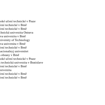
oké učení technické v Praze
ení technické v Brně
ení technické v Brně
hnická univerzita Ostrava
a univerzita v Brně
iversity of Technology
a universita v Brně
ení technické v Brně
nacionalnyj universitet
a obrany v Brně
oké učení technické v Praze
 technická univerzita v Bratislave
ení technické v Brně
univerzita
ení technické v Brně
ení technické v Brně