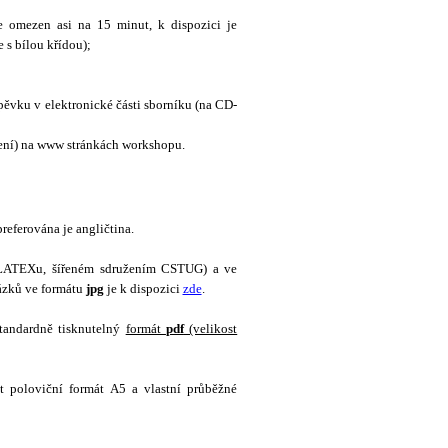
e omezen asi na 15 minut, k dispozici je
e s bílou křídou)
;
spěvku v elektronické části sborníku (na CD-
ažení) na www stránkách workshopu
.
referována je angličtina.
LATEXu, šířeném sdružením CSTUG) a ve
ázků ve formátu
jpg
je k dispozici
zde
.
tandardně tisknutelný
formát
pdf
(velikost
t poloviční formát A5 a vlastní průběžné