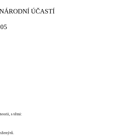
INÁRODNÍ ÚČASTÍ
005
eorii, s těmi:
nženýrů.