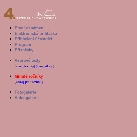
První oznámení
Elektronická přihláška
Přihlášení účastníci
Program
Příspěvky
Vzorové texty:
[vzor_tex.zip]
[vzor_rtf.zip]
Minulé ročníky
[2004]
[2002-2003]
Fotogalerie
Videogalerie